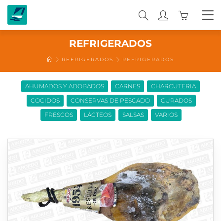
0
REFRIGERADOS
REFRIGERADOS
REFRIGERADOS
AHUMADOS Y ADOBADOS
CARNES
CHARCUTERIA
COCIDOS
CONSERVAS DE PESCADO
CURADOS
FRESCOS
LÁCTEOS
SALSAS
VARIOS