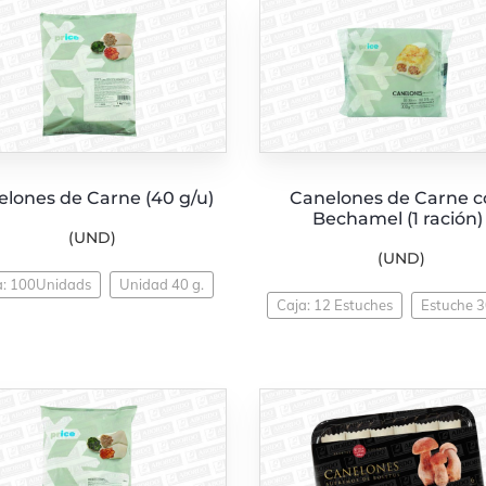
lones de Carne (40 g/u)
Canelones de Carne c
Bechamel (1 ración)
(UND)
(UND)
a: 100Unidads
Unidad 40 g.
Caja: 12 Estuches
Estuche 3