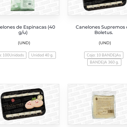
elones de Espinacas (40
Canelones Supremos 
g/u)
Boletus.
(UND)
(UND)
a: 100Unidads
Unidad 40 g.
Caja: 10 BANDEJAs
BANDEJA 360 g.