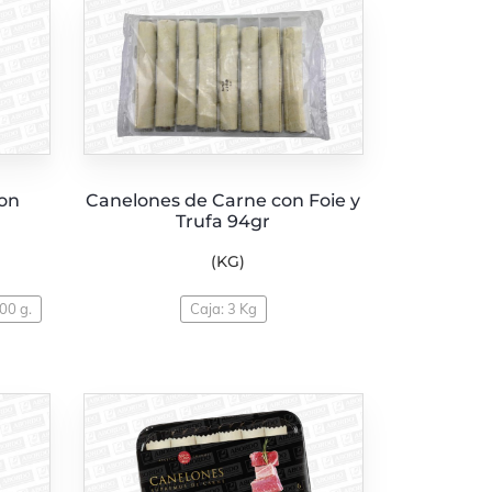
on
Canelones de Carne con Foie y
Trufa 94gr
(KG)
00 g.
Caja: 3 Kg