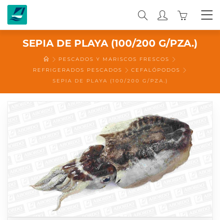
0
SEPIA DE PLAYA (100/200 G/PZA.)
PESCADOS Y MARISCOS FRESCOS
REFRIGERADOS PESCADOS
CEFALÓPODOS
SEPIA DE PLAYA (100/200 G/PZA.)