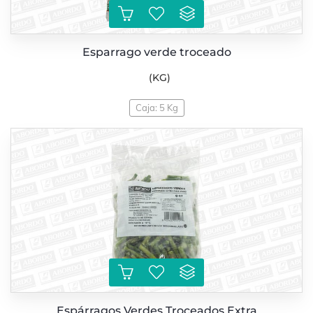
Esparrago verde troceado
(KG)
Caja: 5 Kg
Espárragos Verdes Troceados Extra