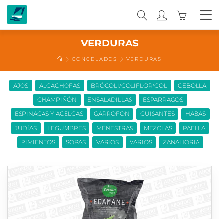
0
VERDURAS
CONGELADOS
VERDURAS
AJOS
ALCACHOFAS
BRÓCOLI/COLIFLOR/COL
CEBOLLA
CHAMPIÑÓN
ENSALADILLAS
ESPARRAGOS
ESPINACAS Y ACELGAS
GARROFON
GUISANTES
HABAS
JUDÍAS
LEGUMBRES
MENESTRAS
MEZCLAS
PAELLA
PIMIENTOS
SOPAS
VARIOS
VARIOS
ZANAHORIA