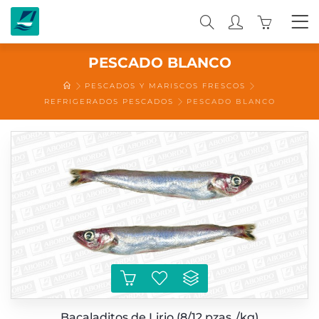
0
PESCADO BLANCO
PESCADOS Y MARISCOS FRESCOS
REFRIGERADOS PESCADOS
PESCADO BLANCO
Bacaladitos de Lirio (8/12 pzas./kg)