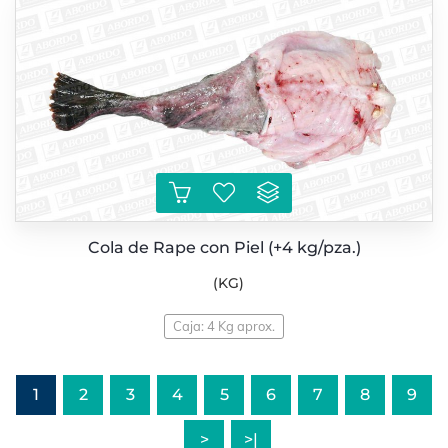
Cola de Rape con Piel (+4 kg/pza.)
(KG)
Caja: 4 Kg aprox.
1
2
3
4
5
6
7
8
9
>
>|